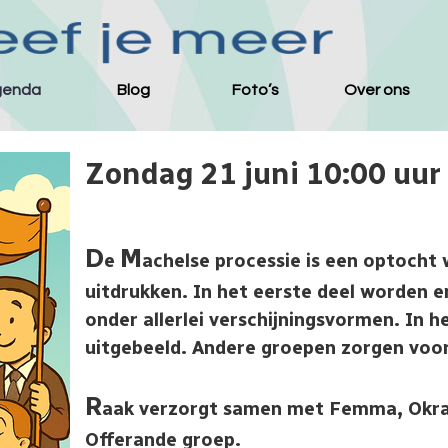
Menu overslaan
genda
Blog
Foto’s
Over ons
▼
▼
Zondag 21 juni 10:00 uur
D
M
e
achelse processie is een optocht w
uitdrukken. In het eerste deel worden e
onder allerlei verschijningsvormen. In 
uitgebeeld. Andere groepen zorgen voor 
R
aak verzorgt samen met Femma, Okra 
Offerande groep.